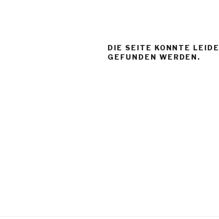
Zum
Inhalt
springen
DIE SEITE KONNTE LEID
GEFUNDEN WERDEN.