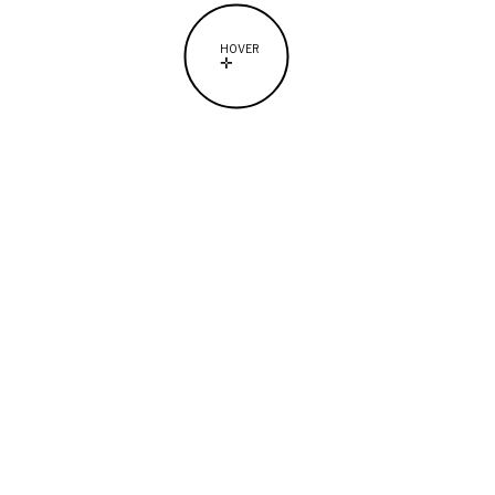
HOVER
✛